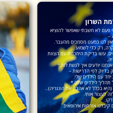
מת השרון
ף פעם לא חשבתי שאפשר להוציא
 –
ין לנו כמעט מסמכים מהעבר.
, עשו בדיקת היתכנות עם הצוות
ה,
אנחנו יודעים איך לגשת לזה."
 בדיוק לפי הדרישות –
יחד עם הילדים שלי.
 תהליך לילדים שלה.*
(היא בכלל לא אהבה את הונגריה)...
ה לעצור אותי.
קו.