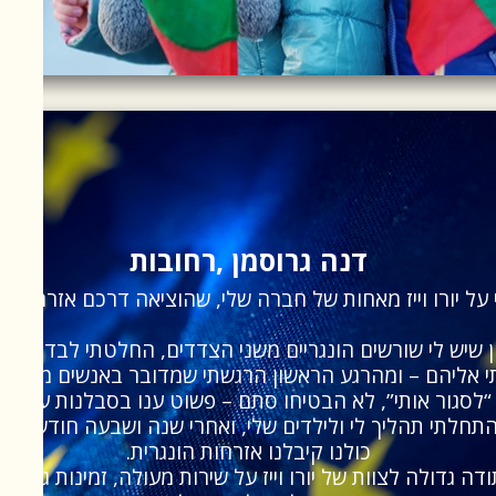
דנה גרוסמן ,רחובות
על יורו וייז מאחות של חברה שלי, שהוציאה דרכם אזרחות הו
ן שיש לי שורשים הונגריים משני הצדדים, החלטתי לבדוק גם 
י אליהם – ומהרגע הראשון הרגשתי שמדובר באנשים מקצועי
 “לסגור אותי”, לא הבטיחו סתם – פשוט ענו בסבלנות על כל
תחלתי תהליך לי ולילדים שלי, ואחרי שנה ושבעה חודשים –
כולנו קיבלנו אזרחות הונגרית.
דה גדולה לצוות של יורו וייז על שירות מעולה, זמינות גבוהה,