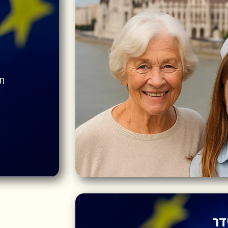
תו
דר