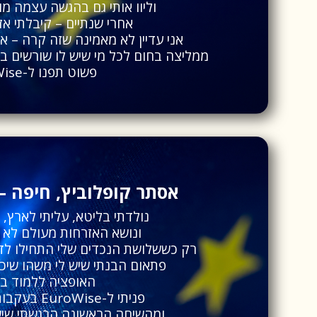
וליוו אותי גם בהגשה עצמה מו
אחרי שנתיים – קיבלתי אז
אני עדיין לא מאמינה שזה קרה – א
ממליצה בחום לכל מי שיש לו שורשים באל
פשוט תפנו ל-EuroWise.
אסתר קופלוביץ, חיפה –
נולדתי בליטא, עליתי לארץ
ונושא האזרחות מעולם לא ה
רק כששלושת הנכדים שלי התחילו לדב
פתאום הבנתי שיש לי משהו שיכו
האופציה ללמוד בא
פניתי ל-EuroWise בעקבות המלצה חמה –
ומהשיחה הראשונה הרגשתי שיש 