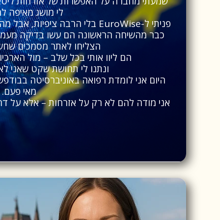
שמעתי מחברה על האפשרות של אזרחות ליטאי
לי מושג מאיפה לה
פניתי ל-EuroWise בלי הרבה ציפיות, אבל מהר מאוד הבנתי שאני בידיים הנכונות.
כבר מהשיחה הראשונה הם עשו בדיקה מעמיקה
הצליחו לאתר מסמכים שחשב
הם ליוו אותי בכל שלב – מול הארכיו
ונתנו לי תחושת שקט שאני לא
היום אני לומדת רפואה באוניברסיטה בבודפשט
מאי פעם.
אני מודה להם לא רק על אזרחות – אלא על 