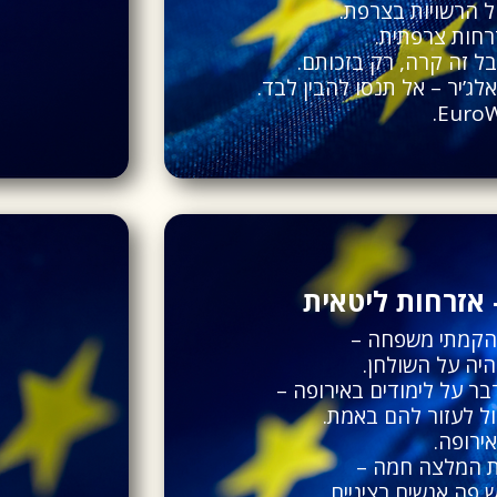
ל הרשויות בצרפת.
רחות צרפתית.
בל זה קרה, רק בזכותם.
ג’יר – אל תנסו להבין לבד.
 אזרחות ליטאית
, הקמתי משפחה –
יה על השולחן.
ר על לימודים באירופה –
ל לעזור להם באמת.
ירופה.
פה אנשים רציניים.