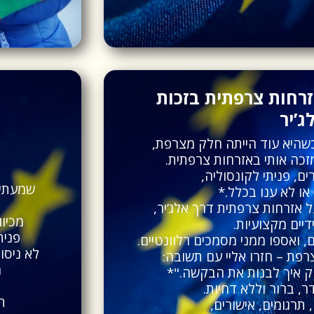
זרחות צרפתית בזכות
’יר
כשהיא עוד הייתה חלק מצרפת,
כה אותי באזרחות צרפתית.
ם, פניתי לקונסוליה,
שמעתי 
או לא ענו בכלל.*
מכיוו
יים מקצועיות.
פנית
ואספו ממני מסמכים רלוונטיים.
לא ניסו
פת – חזרו אליי עם תשובה:
ה
יוק איך לבנות את הבקשה."*
, ברור וללא דחיות.
תו
 תרגומים, אישורים,