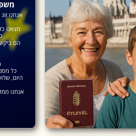
משפח
אנחנו זוג
מצאנו כל
כש
הם ביקשו
מ
כל מסמך
היום, שלוש
אנחנו ממליצים על EuroWise לכל משפחה 