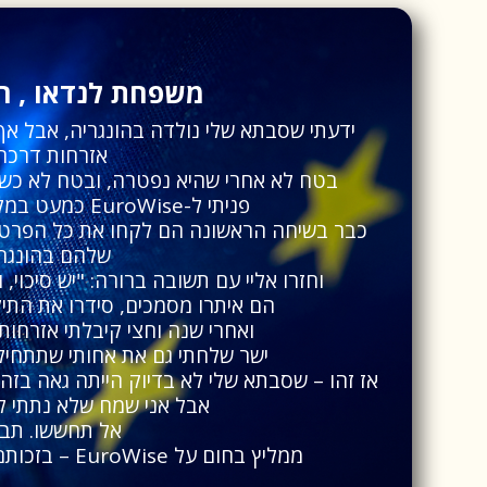
משפחת לנדאו , ר
ידעתי שסבתא שלי נולדה בהונגריה, אבל א
אזרחות דרכה
בטח לא אחרי שהיא נפטרה, ובטח לא כשא
פניתי ל-EuroWise כמעט במקרה, רק כדי לשמוע.
כבר בשיחה הראשונה הם לקחו את כל הפרטים
שלהם בהונגרי
וחזרו אליי עם תשובה ברורה: "יש סיכוי, ו
הם איתרו מסמכים, סידרו את התיק
ואחרי שנה וחצי קיבלתי אזרחות 
ישר שלחתי גם את אחותי שתתחיל
אז זהו – שסבתא שלי לא בדיוק הייתה גאה בזה 
אבל אני שמח שלא נתתי לז
אל תחששו. תבד
ממליץ בחום על EuroWise – בזכותם קיבלנו אזרחות אירופאית