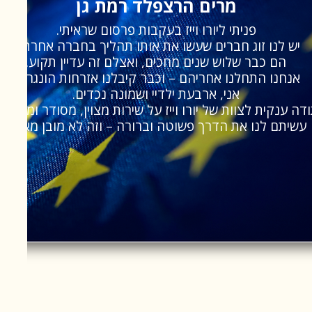
מרים הרצפלד רמת גן
פניתי ליורו וייז בעקבות פרסום שראיתי.
יש לנו זוג חברים שעשו את אותו תהליך בחברה אחרת –
הם כבר שלוש שנים מחכים, ואצלם זה עדיין תקוע.
אנחנו התחלנו אחריהם – וכבר קיבלנו אזרחות הונגרית:
אני, ארבעת ילדיי ושמונה נכדים.
דה ענקית לצוות של יורו וייז על שירות מצוין, מסודר ומקצועי
עשיתם לנו את הדרך פשוטה וברורה – וזה לא מובן מאליו.