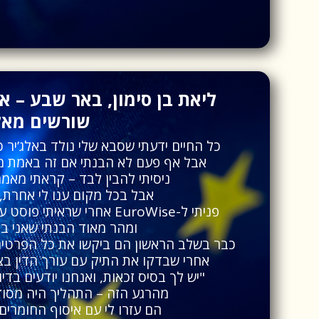
ליאת בן סימון, באר שבע – א
שורשים מאלג
כל החיים ידעתי שסבא שלי נולד באלג’יר 
אבל אף פעם לא הבנתי אם זה באמת מז
ניסיתי להבין לבד – קראתי מאמרי
אבל בכל מקום ענו לי אחרת, 
פניתי ל-EuroWise אחרי שראיתי פוסט על אזרחות צרפתית דרך אלג’יר,
ומהר מאוד הבנתי שאני ביד
כבר בשלב הראשון הם ביקשו את כל הפרטים, 
אחרי שבדקו את התיק עם עורך הדין בצר
"יש לך בסיס זכאות, ואנחנו יודעים בד
מהרגע הזה – התהליך היה מסודר
הם עזרו לי עם איסוף החומרים,