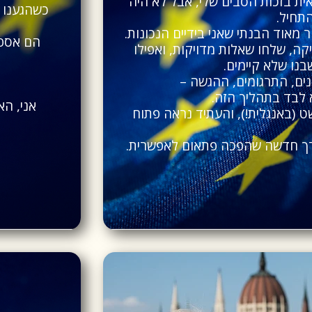
ת בזכות הסבים שלי, אבל לא היה
כשהגענו ל
תחיל.
הם אספו
, שלחו שאלות מדויקות, ואפילו
נו שלא קיימים.
נים, התרגומים, ההגשה –
 לבד בתהליך הזה.
אני, הא
 (באנגלית!), והעתיד נראה פתוח
דרך חדשה שהפכה פתאום לאפשרית.