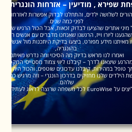
ת שפירא , מודיעין – אזרחות הונגרית ליל
 הורים לשלושה ילדים, והתחלנו לבדוק אפשרות לאזרחות הונ
לפני כמה שנים.
 מיני אתרים שהציעו לבדוק זכאות, אבל הכול הרגיש שטחי ול
הגענו ליורו וייז, הרגשנו שאנחנו מדברים עם אנשים רציניים.
 מאיתנו מידע מפורט, ביצעו בדיקת היתכנות מול אנשי הק
בהונגריה,
ואמרו לנו מראש בדיוק מה הסיכוי ומה נדרש מאיתנו.
הרגע שיצאנו לדרך – קיבלנו ליווי צמוד מסטייסי המקסימה,
 טופל במהירות, קיבלנו עדכונים שוטפים, והכול היה ברור 
ת הילדים שלנו מחזיקים בדרכון הונגרי – וזה מרגיש כמו מת
שלהם.
שרוצה לדאוג לעתיד של הדור הבא.